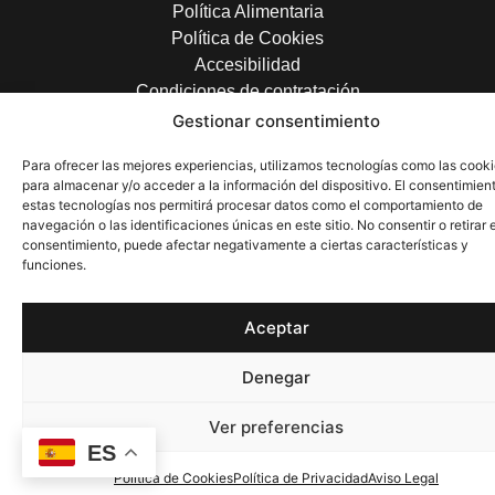
Política Alimentaria
Política de Cookies
Accesibilidad
Condiciones de contratación
Gestionar consentimiento
Para ofrecer las mejores experiencias, utilizamos tecnologías como las cook
©
Copyright 2025 La Pedrereña Olivas, S.L. | Todos los derechos
para almacenar y/o acceder a la información del dispositivo. El consentimien
reservados.
estas tecnologías nos permitirá procesar datos como el comportamiento de
navegación o las identificaciones únicas en este sitio. No consentir o retirar e
Ctra. Pedrera a Gilena (cerro del ojo chico) s/n. 41566 Pedrera
consentimiento, puede afectar negativamente a ciertas características y
(Sevilla)
funciones.
Aceptar
Denegar
0
0,00
€
Ver preferencias
ES
954819376
Política de Cookies
Política de Privacidad
Aviso Legal