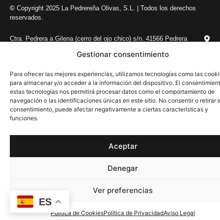
©
Copyright 2025 La Pedrereña Olivas, S.L. | Todos los derechos
reservados.
Ctra. Pedrera a Gilena (cerro del ojo chico) s/n. 41566 Pedrera
(Sevilla)
Gestionar consentimiento
Para ofrecer las mejores experiencias, utilizamos tecnologías como las cook
para almacenar y/o acceder a la información del dispositivo. El consentimien
estas tecnologías nos permitirá procesar datos como el comportamiento de
navegación o las identificaciones únicas en este sitio. No consentir o retirar e
consentimiento, puede afectar negativamente a ciertas características y
funciones.
Aceptar
Denegar
0
0,00
€
Ver preferencias
ES
954819376
Política de Cookies
Política de Privacidad
Aviso Legal